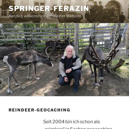
Zum
SPRINGER-FERAZIN
Inhalt
Herzlich willkommen auf meiner Website
springen
REINDEER-GEOCACHING
Seit 2004 bin ich schon als